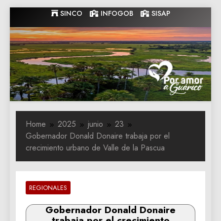
Skip
SINCO
INFOGOB
SISAP
to
content
Gobernacion
Gobernacion de Guarico
de Guarico
Home
2025
junio
23
Gobernador Donald Donaire trabaja por el
crecimiento urbano de Valle de la Pascua
REGIONALES
Gobernador Donald Donaire
trabaja por el crecimiento