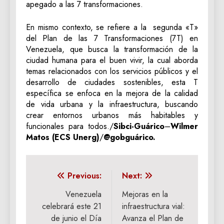
apegado a las 7 transformaciones.
En mismo contexto, se refiere a la segunda «T»
del Plan de las 7 Transformaciones (7T) en
Venezuela, que busca la transformación de la
ciudad humana para el buen vivir, la cual aborda
temas relacionados con los servicios públicos y el
desarrollo de ciudades sostenibles, esta T
específica se enfoca en la mejora de la calidad
de vida urbana y la infraestructura, buscando
crear entornos urbanos más habitables y
funcionales para todos./
Sibci-Guárico
–
Wilmer
Matos (ECS Unerg)
/
@gobguárico.
Navegación
Previous:
Next:
de
Venezuela
Mejoras en la
celebrará este 21
infraestructura vial:
entradas
de junio el Día
Avanza el Plan de