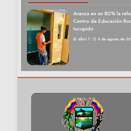
Avanza en un 80% la rehab
Centro de Educación Ros
tucupido
sibci 1
6 de agosto de 2