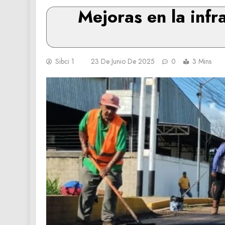
Mejoras en la infr
Sibci 1
23 De Junio De 2025
0
3 Mins