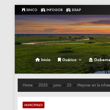
Skip
SINCO
INFOGOB
SISAP
to
content
Gobernacion de Guarico
Gobernacion de Guarico
Inicio
Guárico
Goberna
Home
2025
junio
23
Mejoras en la infra
MUNICIPALES