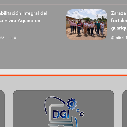
ilitación integral del
Zaraza 
a Elvira Aquino en
fortale
guariq
sibci 
026
0