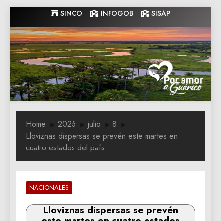
Skip
SINCO
INFOGOB
SISAP
to
content
Gobernacion
Gobernacion de Guarico
de Guarico
Home
2025
julio
8
Lloviznas dispersas se prevén este martes en
cuatro estados del país
NACIONALES
Lloviznas dispersas se prevén
este martes en cuatro estados