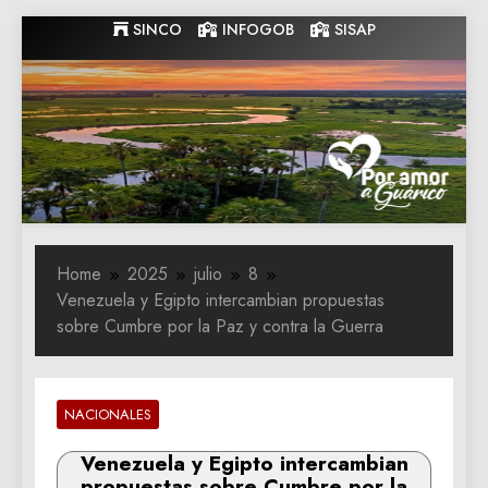
Skip
SINCO
INFOGOB
SISAP
to
content
Gobernacion
Gobernacion de Guarico
de Guarico
Home
2025
julio
8
Venezuela y Egipto intercambian propuestas
sobre Cumbre por la Paz y contra la Guerra
NACIONALES
Venezuela y Egipto intercambian
propuestas sobre Cumbre por la