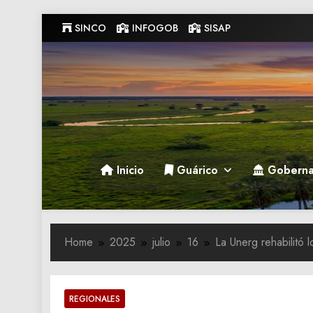
Skip
SINCO
INFOGOB
SISAP
to
content
Gobernacion de Guarico
Gobernacion de Guarico
Inicio
Guárico
Goberna
Home
2025
julio
16
La Unerg rehabilitó 
REGIONALES