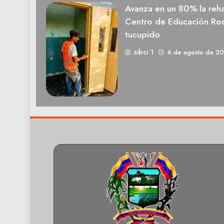
Avanza en un 80% la rehab
Centro de Educación Ros
tucupido
sibci 1
6 de agosto de 2