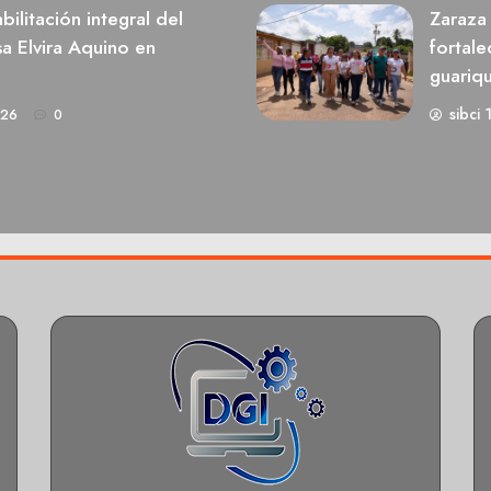
ilitación integral del
Zaraza 
a Elvira Aquino en
fortale
guariq
sibci 
026
0