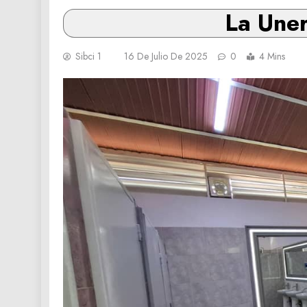
La Uner
Sibci 1
16 De Julio De 2025
0
4 Mins