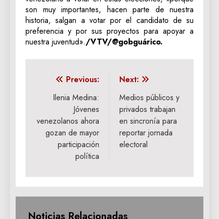
son muy importantes, hacen parte de nuestra
historia, salgan a votar por el candidato de su
preferencia y por sus proyectos para apoyar a
nuestra juventud».
/VTV/@gobguárico.
Navegación
Previous:
Next:
de
Ilenia Medina:
Medios públicos y
Jóvenes
privados trabajan
entradas
venezolanos ahora
en sincronía para
gozan de mayor
reportar jornada
participación
electoral
política
Noticias Relacionadas