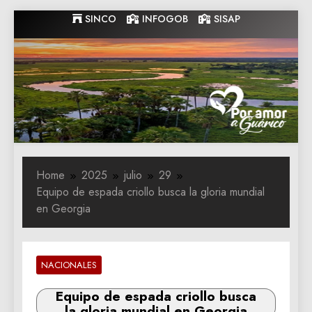
Skip
SINCO
INFOGOB
SISAP
to
content
Gobernacion
Gobernacion de Guarico
de Guarico
Home
2025
julio
29
Equipo de espada criollo busca la gloria mundial
en Georgia
NACIONALES
Equipo de espada criollo busca
la gloria mundial en Georgia