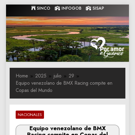
Skip
SINCO
INFOGOB
SISAP
to
content
Gobernacion
Gobernacion de Guarico
de Guarico
Home
2025
julio
29
Equipo venezolano de BMX Racing compite en
Copas del Mundo
NACIONALES
Equipo venezolano de BMX
Racing compite en Copas del