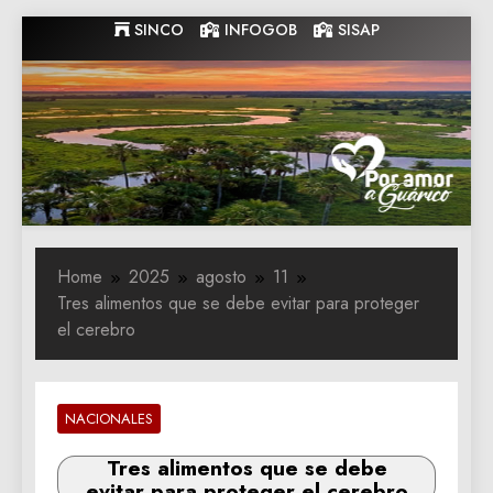
Skip
SINCO
INFOGOB
SISAP
to
content
Gobernacion
Gobernacion de Guarico
de Guarico
Home
2025
agosto
11
Tres alimentos que se debe evitar para proteger
el cerebro
NACIONALES
Tres alimentos que se debe
evitar para proteger el cerebro