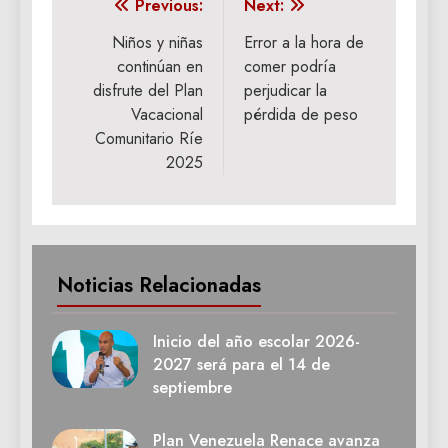
Navegación
Previous:
Next:
de
Niños y niñas
Error a la hora de
continúan en
comer podría
entradas
disfrute del Plan
perjudicar la
Vacacional
pérdida de peso
Comunitario Ríe
2025
Noticias Relacionadas
Inicio del año escolar 2026-
2027 será para el 14 de
septiembre
Plan Venezuela Renace avanza