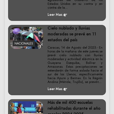
Estados Unidos en su contra y en
contra de la…
Leer Mas
Cielo nublado y lluvias
moderadas se prevé en 11
estados del país
NACIONALES
Caracas, 14 de Agosto del 2025.- En
horas de la mañana de este jueves se
prevé cielo nublado con lluvias
moderadas y actividad eléctrica en la
Guayana Esequiba, Bolívar y
Amazonas. Estas precipitaciones se
extenderán de forma aislada hacia el
sur de los Llanos, específicamente
hacia Apure y Barinas. En la Región
Andina (Mérida, Trujillo), se prevén…
Leer Mas
Más de mil 400 escuelas
rehabilitadas durante el año