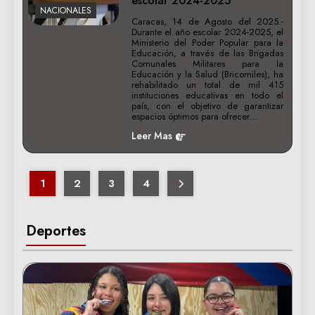
escolar 2024-2025
NACIONALES
Caracas, 14 de Agosto del 2025.-
Durante el año escolar 2024-2025, el
Ministerio del Poder Popular para la
Educación, a través de las Brigadas
Comunales Militares para la
Educación y la Salud (Bricomiles), ha
rehabilitado un total de mil 415
instituciones educativas en todo el
país, con el objetivo de garantizar
espacios óptimos para ofrecer…
Leer Mas
1
2
3
4
Deportes