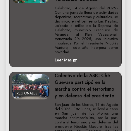
Calabozo, 14 de Agosto del 2025.-
Con una jornada llena de actividades
deportivas, recreativas y culturales, se
dio inicio en el balneario Las Playitas,
ubicado a orillas de la Represa de
Calabozo, municipio Francisco de
Miranda, al Plan Vacacional
Venezuela Ríe 2025, una iniciativa
Impulsada Por el Presidente Nicolás
Maduro, este año incorpora como
novedad…
Leer Mas
Colectivo de la ASIC Ché
Guevara participó en la
marcha contra el terrorismo
REGIONALES
y en defensa del presidente
San Juan de los Morros, 14 de Agosto
del 2025.- Este lunes, se llevó a cabo
en San Juan de los Morros una
marcha antiimperiolista, por la paz,
contra el terrorismo y en defensa del
presidente Nicolás Maduro, tras las
agresiones del Gobierno de los