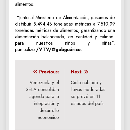
alimentos.
“Junto al Ministerio de Alimentación, pasamos de
distribuir 5.494,43 toneladas métricas a 7.510,99
toneladas métricas de alimentos, garantizando una
alimentación balanceada, en cantidad y calidad,
para nuestros niños y niñas”,
puntualizó.
/VTV/@gobguárico.
Navegación
Previous:
Next:
de
Venezuela y el
Cielo nublado y
SELA consolidan
lluvias moderadas
entradas
agenda para la
se prevé en 11
integración y
estados del país
desarrollo
económico