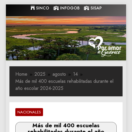
Skip
SINCO
INFOGOB
SISAP
to
content
Gobernacion
Gobernacion de Guarico
de Guarico
Home
2025
agosto
14
Más de mil 400 escuelas rehabilitadas durante el
año escolar 2024-2025
NACIONALES
Más de mil 400 escuelas
rehabilitadas durante el año