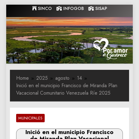
Skip
SINCO
INFOGOB
SISAP
to
content
Gobernacion
Gobernacion de Guarico
de Guarico
Home
2025
agosto
14
Inició en el municipio Francisco de Miranda Plan
Vacacional Comunitario Venezuela Ríe 2025
MUNICIPALES
Inició en el municipio Francisco
de Miranda Plan Vacacional