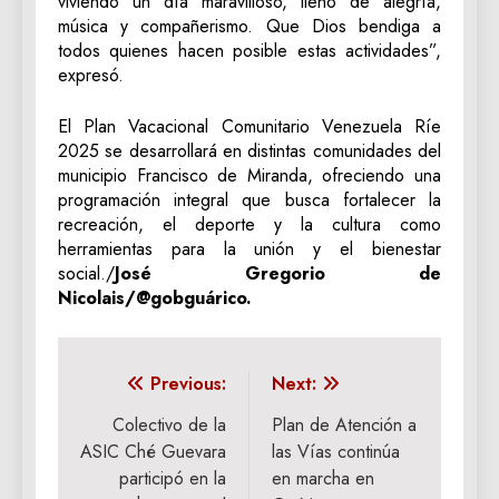
viviendo un día maravilloso, lleno de alegría,
música y compañerismo. Que Dios bendiga a
todos quienes hacen posible estas actividades”,
expresó.
El Plan Vacacional Comunitario Venezuela Ríe
2025 se desarrollará en distintas comunidades del
municipio Francisco de Miranda, ofreciendo una
programación integral que busca fortalecer la
recreación, el deporte y la cultura como
herramientas para la unión y el bienestar
social./
José Gregorio de
Nicolais/@gobguárico.
Navegación
Previous:
Next:
de
Colectivo de la
Plan de Atención a
ASIC Ché Guevara
las Vías continúa
entradas
participó en la
en marcha en