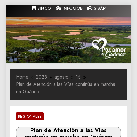
Skip
SINCO
INFOGOB
SISAP
to
content
Gobernacion
Gobernacion de Guarico
de Guarico
Home
2025
agosto
15
Plan de Atención a las Vías continúa en marcha
en Guárico
REGIONALES
Plan de Atención a las Vías
continúa en marcha en Guárico