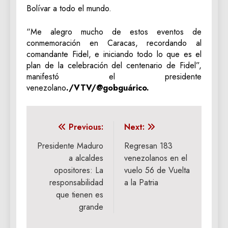
Bolívar a todo el mundo.
“Me alegro mucho de estos eventos de
conmemoración en Caracas, recordando al
comandante Fidel, e iniciando todo lo que es el
plan de la celebración del centenario de Fidel”,
manifestó el presidente
venezolano
./VTV/@gobguárico.
Navegación
Previous:
Next:
de
Presidente Maduro
Regresan 183
a alcaldes
venezolanos en el
entradas
opositores: La
vuelo 56 de Vuelta
responsabilidad
a la Patria
que tienen es
grande