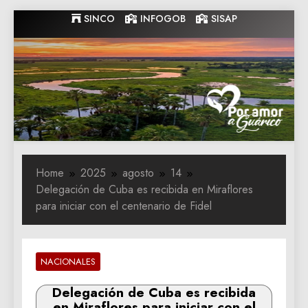
Skip
SINCO
INFOGOB
SISAP
to
content
Gobernacion
Gobernacion de Guarico
de Guarico
Home
2025
agosto
14
Delegación de Cuba es recibida en Miraflores
para iniciar con el centenario de Fidel
NACIONALES
Delegación de Cuba es recibida
en Miraflores para iniciar con el