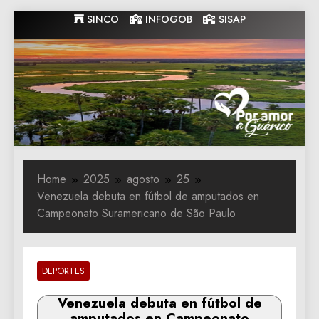
Skip
SINCO
INFOGOB
SISAP
to
content
Gobernacion
Gobernacion de Guarico
de Guarico
Home
2025
agosto
25
Venezuela debuta en fútbol de amputados en
Campeonato Suramericano de São Paulo
DEPORTES
Venezuela debuta en fútbol de
amputados en Campeonato