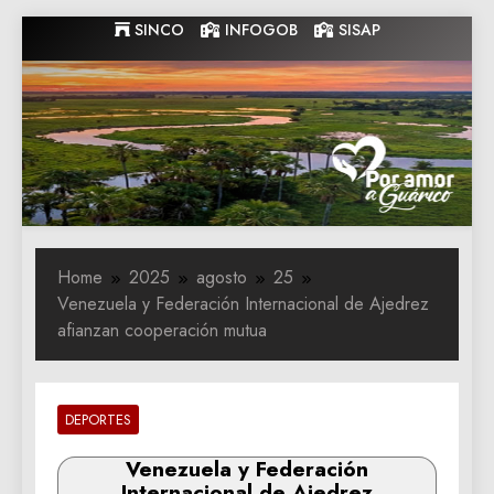
Skip
SINCO
INFOGOB
SISAP
to
content
Gobernacion
Gobernacion de Guarico
de Guarico
Home
2025
agosto
25
Venezuela y Federación Internacional de Ajedrez
afianzan cooperación mutua
DEPORTES
Venezuela y Federación
Internacional de Ajedrez