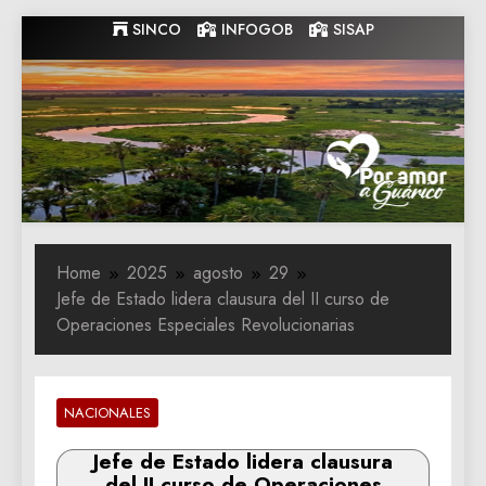
Skip
SINCO
INFOGOB
SISAP
to
content
Gobernacion
Gobernacion de Guarico
de Guarico
Home
2025
agosto
29
Jefe de Estado lidera clausura del II curso de
Operaciones Especiales Revolucionarias
NACIONALES
Jefe de Estado lidera clausura
del II curso de Operaciones