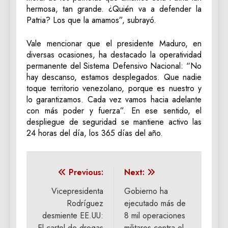
hermosa, tan grande. ¿Quién va a defender la
Patria? Los que la amamos”, subrayó.
Vale mencionar que el presidente Maduro, en
diversas ocasiones, ha destacado la operatividad
permanente del Sistema Defensivo Nacional: “No
hay descanso, estamos desplegados. Que nadie
toque territorio venezolano, porque es nuestro y
lo garantizamos. Cada vez vamos hacia adelante
con más poder y fuerza”. En ese sentido, el
despliegue de seguridad se mantiene activo las
24 horas del día, los 365 días del año.
Navegación
Previous:
Next:
de
Vicepresidenta
Gobierno ha
Rodríguez
ejecutado más de
entradas
desmiente EE.UU:
8 mil operaciones
El cartel de drogas
militares contra el