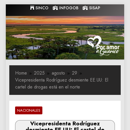
Skip
SINCO
INFOGOB
SISAP
to
content
Gobernacion
Gobernacion de Guarico
de Guarico
Home
2025
agosto
29
Vicepresidenta Rodríguez desmiente EE.UU: El
cartel de drogas está en el norte
NACIONALES
Vicepresidenta Rodríguez
desmiente EE.UU: El cartel de