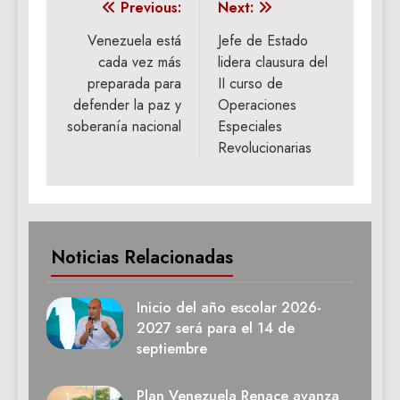
Navegación
Previous:
Next:
de
Venezuela está
Jefe de Estado
cada vez más
lidera clausura del
entradas
preparada para
II curso de
defender la paz y
Operaciones
soberanía nacional
Especiales
Revolucionarias
Noticias Relacionadas
Inicio del año escolar 2026-
2027 será para el 14 de
septiembre
Plan Venezuela Renace avanza