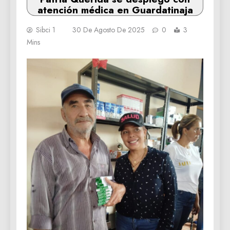
atención médica en Guardatinaja
Sibci 1
30 De Agosto De 2025
0
3
Mins