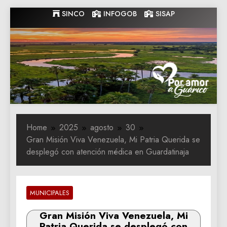
Skip
SINCO
INFOGOB
SISAP
to
content
Gobernacion
Gobernacion de Guarico
de Guarico
Home
2025
agosto
30
Gran Misión Viva Venezuela, Mi Patria Querida se
desplegó con atención médica en Guardatinaja
MUNICIPALES
Gran Misión Viva Venezuela, Mi
Patria Querida se desplegó con