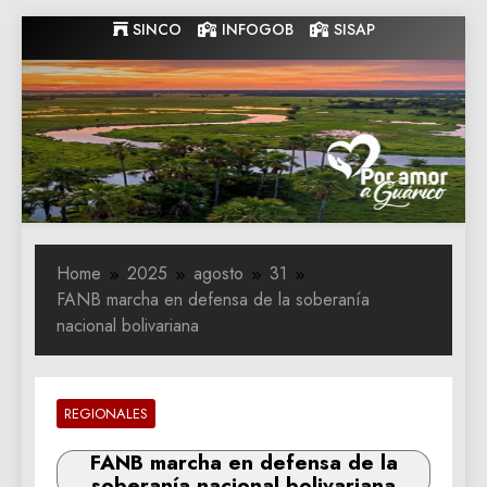
Skip
SINCO
INFOGOB
SISAP
to
content
Gobernacion
Gobernacion de Guarico
de Guarico
Home
2025
agosto
31
FANB marcha en defensa de la soberanía
nacional bolivariana
REGIONALES
FANB marcha en defensa de la
soberanía nacional bolivariana