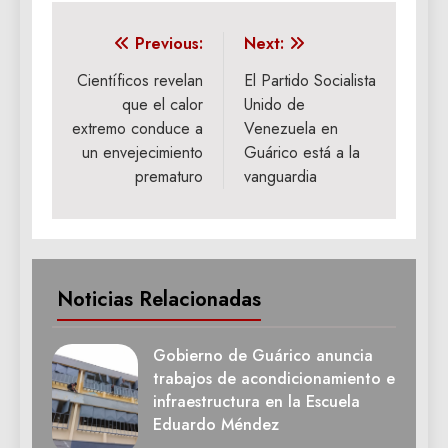
Navegación
Previous:
Next:
de
Científicos revelan
El Partido Socialista
que el calor
Unido de
entradas
extremo conduce a
Venezuela en
un envejecimiento
Guárico está a la
prematuro
vanguardia
Noticias Relacionadas
Gobierno de Guárico anuncia
trabajos de acondicionamiento e
infraestructura en la Escuela
Eduardo Méndez