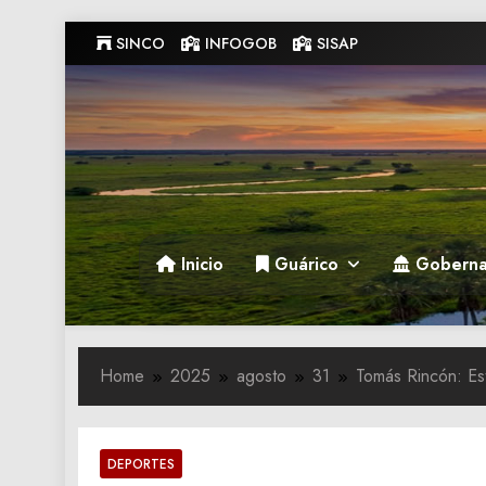
Skip
SINCO
INFOGOB
SISAP
to
content
Gobernacion de Guarico
Gobernacion de Guarico
Inicio
Guárico
Goberna
Home
2025
agosto
31
Tomás Rincón: Es
DEPORTES