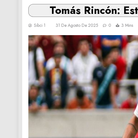
Tomás Rincón: Est
Sibci 1
31 De Agosto De 2025
0
3 Mins