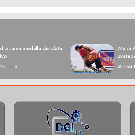
dra suma medalla de plata
María A
ivo
skateb
sibci 
026
0