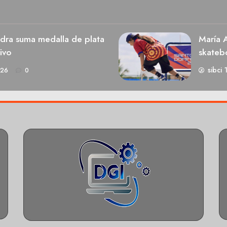
dra suma medalla de plata
María A
ivo
skateb
sibci 
026
0