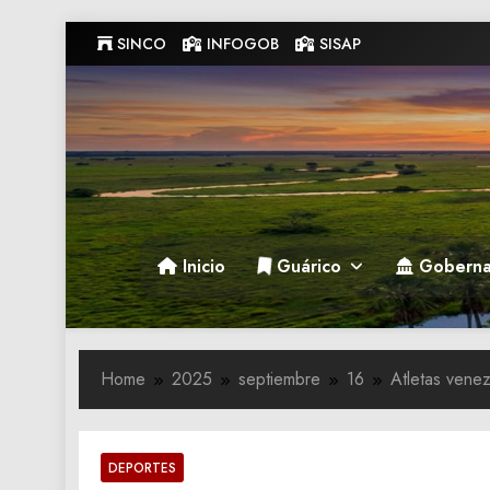
Skip
SINCO
INFOGOB
SISAP
to
content
Gobernacion de Guarico
Gobernacion de Guarico
Inicio
Guárico
Goberna
Home
2025
septiembre
16
Atletas vene
DEPORTES