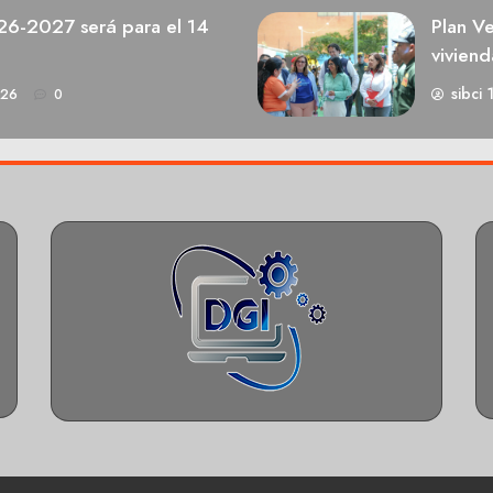
026-2027 será para el 14
Plan V
viviend
sibci 
026
0