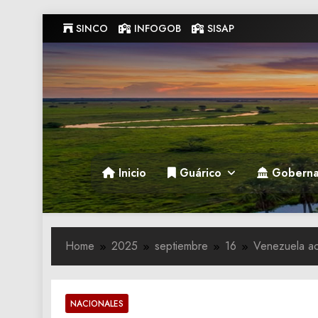
Skip
SINCO
INFOGOB
SISAP
to
content
Gobernacion de Guarico
Gobernacion de Guarico
Inicio
Guárico
Goberna
Home
2025
septiembre
16
Venezuela ac
NACIONALES