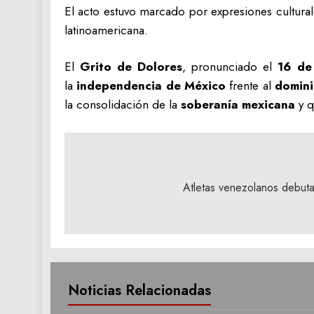
El acto estuvo marcado por expresiones cultural
latinoamericana.
El
Grito de Dolores
, pronunciado el
16 de
la
independencia de México
frente al
domini
la consolidación de la
soberanía mexicana
y q
Navegación
de
Atletas venezolanos debu
entradas
Noticias Relacionadas