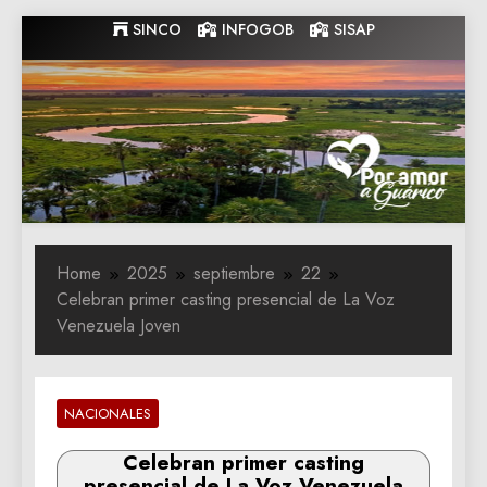
Skip
SINCO
INFOGOB
SISAP
to
content
Gobernacion
Gobernacion de Guarico
de Guarico
Home
2025
septiembre
22
Celebran primer casting presencial de La Voz
Venezuela Joven
NACIONALES
Celebran primer casting
presencial de La Voz Venezuela