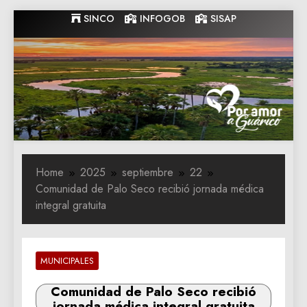
Skip
SINCO
INFOGOB
SISAP
to
content
Gobernacion
Gobernacion de Guarico
de Guarico
Home
2025
septiembre
22
Comunidad de Palo Seco recibió jornada médica
integral gratuita
MUNICIPALES
Comunidad de Palo Seco recibió
jornada médica integral gratuita