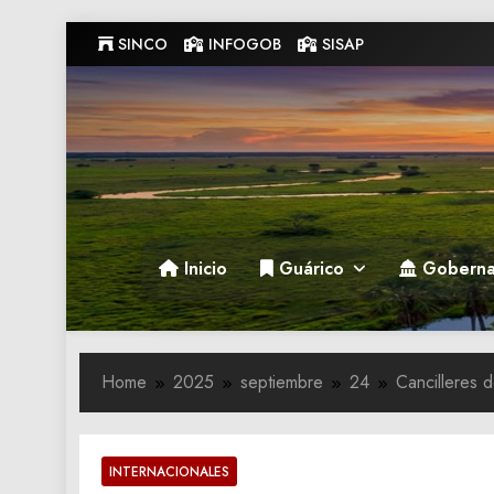
Skip
SINCO
INFOGOB
SISAP
to
content
Gobernacion de Guarico
Gobernacion de Guarico
Inicio
Guárico
Goberna
Home
2025
septiembre
24
Cancilleres 
INTERNACIONALES