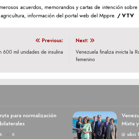
merosos acuerdos, memorandos y cartas de intención sobre l
y agricultura, información del portal web del Mppre.
/ VTV
Previous:
Next:
n 600 mil unidades de insulina
Venezuela finaliza invicta la
femenino
 ruta para normalización
Venezu
bilaterales
Mixta y
sibci 
6
0