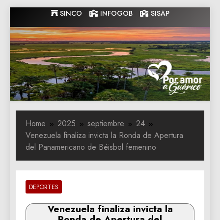
Skip
SINCO
INFOGOB
SISAP
to
content
Gobernacion
Gobernacion de Guarico
de Guarico
Home
2025
septiembre
24
Venezuela finaliza invicta la Ronda de Apertura
del Panamericano de Béisbol femenino
DEPORTES
Venezuela finaliza invicta la
Ronda de Apertura del