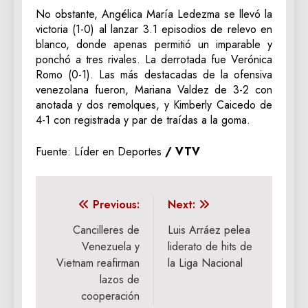
No obstante, Angélica María Ledezma se llevó la
victoria (1-0) al lanzar 3.1 episodios de relevo en
blanco, donde apenas permitió un imparable y
ponchó a tres rivales. La derrotada fue Verónica
Romo (0-1). Las más destacadas de la ofensiva
venezolana fueron, Mariana Valdez de 3-2 con
anotada y dos remolques, y Kimberly Caicedo de
4-1 con registrada y par de traídas a la goma.
Fuente: Líder en Deportes
/ VTV
Navegación
Previous:
Next:
de
Cancilleres de
Luis Arráez pelea
Venezuela y
liderato de hits de
entradas
Vietnam reafirman
la Liga Nacional
lazos de
cooperación