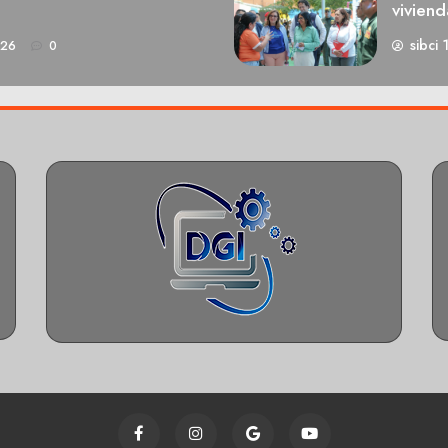
viviend
sibci 
026
0