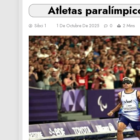
Atletas paralímpi
Sibci 1
1 De Octubre De 2025
0
2 Mins