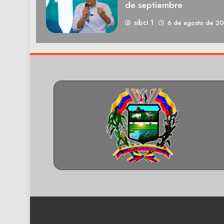
de septiembre
sibci 1
6 de agosto de 2