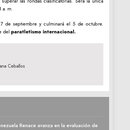
uperar las rondas clasificatorias. Será la única
 a. m.
27 de septiembre y culminará el 5 de octubre.
te del
paratletismo internacional.
ana Ceballos
enezuela Renace avanza en la evaluación de