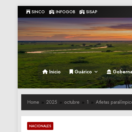
Skip
SINCO
INFOGOB
SISAP
to
content
Gobernacion de Guarico
Gobernacion de Guarico
Inicio
Guárico
Goberna
Home
2025
octubre
1
Atletas paralímpi
NACIONALES