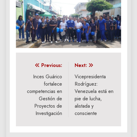
Navegación
Previous:
Next:
de
Inces Guárico
Vicepresidenta
fortalece
Rodríguez:
entradas
competencias en
Venezuela está en
Gestión de
pie de lucha,
Proyectos de
alistada y
Investigación
consciente