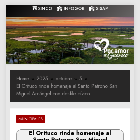
Skip
SINCO
INFOGOB
SISAP
to
content
Gobernacion
Gobernacion de Guarico
de Guarico
Home
2025
octubre
5
El Orituco rinde homenaje al Santo Patrono San
Miguel Arcángel con desfile cívico
MUNICIPALES
El Orituco rinde homenaje al
Santo Patrono San Miguel