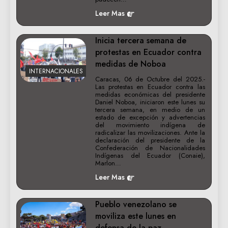
Leer Mas
Inicia tercera semana de
protestas en Ecuador contra
medidas de Noboa
INTERNACIONALES
Caracas, 06 de Octubre del 2025.-
Las protestas en Ecuador contra las
medidas económicas del presidente
Daniel Noboa, iniciaron este lunes su
tercera semana, en medio de un
estado de excepción y advertencias
del movimiento indígena de
radicalizar las movilizaciones. Ante la
declaración del presidente de la
Confederación de Nacionalidades
Indígenas del Ecuador (Conaie),
Marlon…
Leer Mas
Pueblo venezolano se
moviliza este lunes en
defensa de la paz