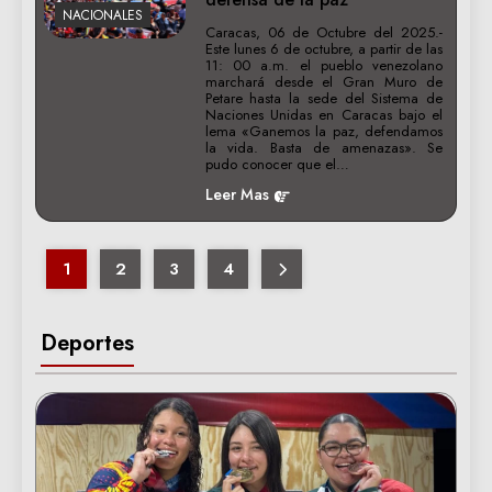
NACIONALES
Caracas, 06 de Octubre del 2025.-
Este lunes 6 de octubre, a partir de las
11: 00 a.m. el pueblo venezolano
marchará desde el Gran Muro de
Petare hasta la sede del Sistema de
Naciones Unidas en Caracas bajo el
lema «Ganemos la paz, defendamos
la vida. Basta de amenazas». Se
pudo conocer que el…
Leer Mas
1
2
3
4
Deportes