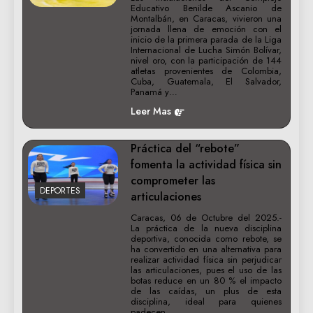
Educativo Benilde Ascanio de
Montalbán, en Caracas, vivieron una
jornada llena de emoción con el
inicio de la primera parada de la Liga
Internacional de Lucha Simón Bolívar,
nivel oro, con la participación de 144
atletas provenientes de Colombia,
Cuba, Guatemala, El Salvador,
Panamá y…
Leer Mas
Práctica del “rebote”
fomenta la actividad física sin
comprometer las
DEPORTES
articulaciones
Caracas, 06 de Octubre del 2025.-
La práctica de la nueva disciplina
deportiva, conocida como rebote, se
ha convertido en una alternativa para
realizar actividad física sin perjudicar
las articulaciones, pues el uso de las
botas reduce en un 80 % el impacto
de las caídas, un plus de esta
disciplina, ideal para quienes
padecen…