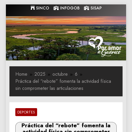
Skip
SINCO
INFOGOB
SISAP
to
content
Gobernacion
Gobernacion de Guarico
de Guarico
Home
2025
octubre
6
Práctica del “rebote” fomenta la actividad física
sin comprometer las articulaciones
DEPORTES
Práctica del “rebote” fomenta la
actividad física sin comprometer