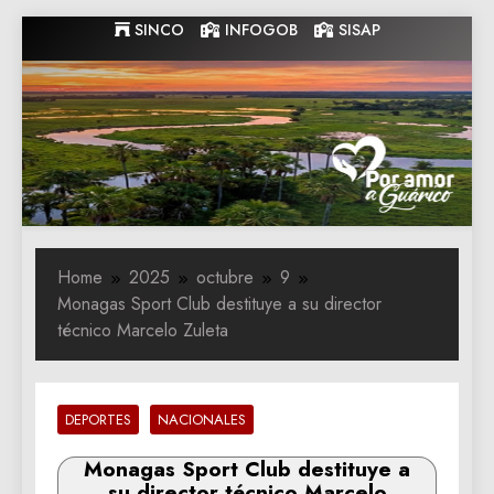
Skip
SINCO
INFOGOB
SISAP
to
content
Gobernacion
Gobernacion de Guarico
de Guarico
Home
2025
octubre
9
Monagas Sport Club destituye a su director
técnico Marcelo Zuleta
DEPORTES
NACIONALES
Monagas Sport Club destituye a
su director técnico Marcelo