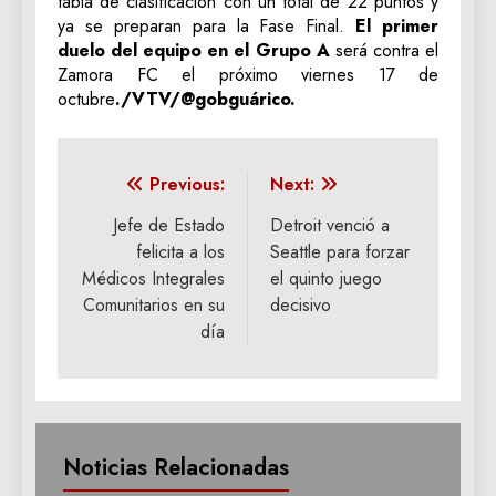
tabla de clasificación con un total de 22 puntos y
ya se preparan para la Fase Final.
El primer
duelo del equipo en el Grupo A
será contra el
Zamora FC el próximo viernes 17 de
octubre
./VTV/@gobguárico.
Navegación
Previous:
Next:
de
Jefe de Estado
Detroit venció a
felicita a los
Seattle para forzar
entradas
Médicos Integrales
el quinto juego
Comunitarios en su
decisivo
día
Noticias Relacionadas