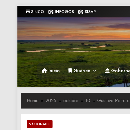
Skip
SINCO
INFOGOB
SISAP
to
content
Gobernacion de Guarico
Gobernacion de Guarico
Inicio
Guárico
Goberna
Home
2025
octubre
10
Gustavo Petro c
NACIONALES