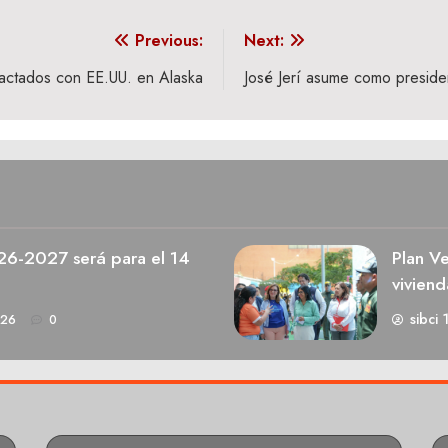
Previous:
Next:
actados con EE.UU. en Alaska
José Jerí asume como preside
026-2027 será para el 14
Plan V
viviend
sibci 
026
0