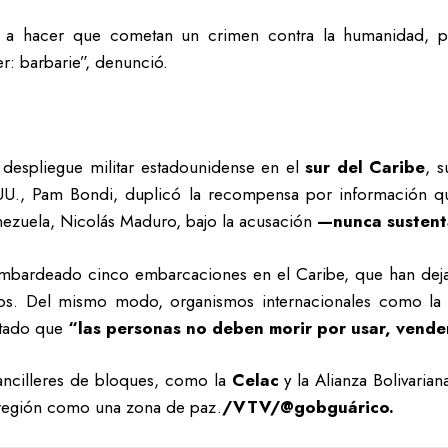
a a hacer que cometan un crimen contra la humanidad, pe
: barbarie”, denunció.
 despliegue militar estadounidense en el
sur del Caribe
, s
. UU., Pam Bondi, duplicó la recompensa por información qu
enezuela, Nicolás Maduro, bajo la acusación
—nunca susten
bardeado cinco embarcaciones en el Caribe, que han dejad
tos. Del mismo modo, organismos internacionales como la
stado que
“las personas no deben morir por usar, vende
cancilleres de bloques, como la
Celac
y la Alianza Bolivari
 región como una zona de paz.
/VTV/@gobguárico.