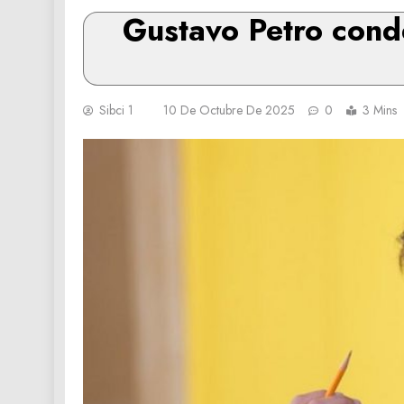
Gustavo Petro cond
Sibci 1
10 De Octubre De 2025
0
3 Mins