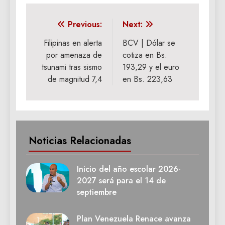
Navegación
Previous:
Next:
de
Filipinas en alerta
BCV | Dólar se
por amenaza de
cotiza en Bs.
entradas
tsunami tras sismo
193,29 y el euro
de magnitud 7,4
en Bs. 223,63
Noticias Relacionadas
Inicio del año escolar 2026-
2027 será para el 14 de
septiembre
Plan Venezuela Renace avanza