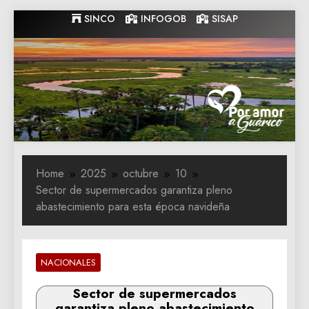
Skip
SINCO
INFOGOB
SISAP
to
content
Gobernacion
Gobernacion de Guarico
de Guarico
Home
2025
octubre
10
Sector de supermercados garantiza pleno
abastecimiento para esta época navideña
NACIONALES
Sector de supermercados
garantiza pleno abastecimiento