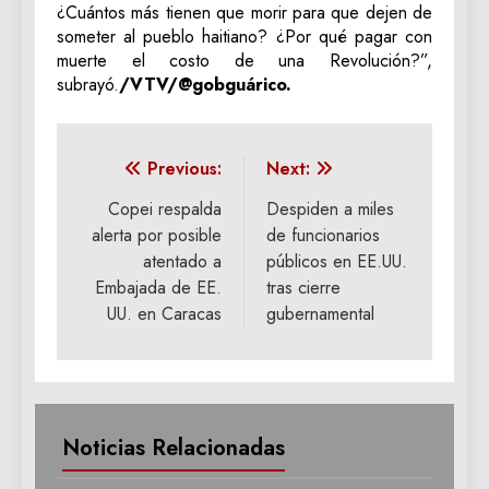
¿Cuántos más tienen que morir para que dejen de
someter al pueblo haitiano? ¿Por qué pagar con
muerte el costo de una Revolución?”,
subrayó.
/VTV/@gobguárico.
Navegación
Previous:
Next:
de
Copei respalda
Despiden a miles
alerta por posible
de funcionarios
entradas
atentado a
públicos en EE.UU.
Embajada de EE.
tras cierre
UU. en Caracas
gubernamental
Noticias Relacionadas