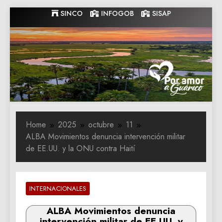
Skip
SINCO
INFOGOB
SISAP
to
content
Gobernacion
Gobernacion de Guarico
de Guarico
Home
2025
octubre
11
ALBA Movimientos denuncia intervención militar
de EE.UU. y la ONU contra Haití
INTERNACIONALES
ALBA Movimientos denuncia
intervención militar de EE.UU. y