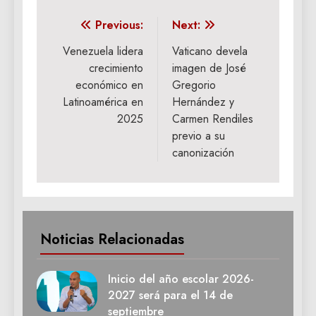
Navegación
Previous:
Next:
de
Venezuela lidera
Vaticano devela
crecimiento
imagen de José
entradas
económico en
Gregorio
Latinoamérica en
Hernández y
2025
Carmen Rendiles
previo a su
canonización
Noticias Relacionadas
Inicio del año escolar 2026-
2027 será para el 14 de
septiembre