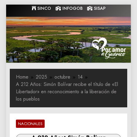
Skip
SINCO
INFOGOB
SISAP
to
content
Gobernacion
Gobernacion de Guarico
de Guarico
Home
2025
octubre
14
A 212 Años: Simón Bolívar recibe el título de «El
Libertador» en reconocimiento a la liberación de
los pueblos
NACIONALES