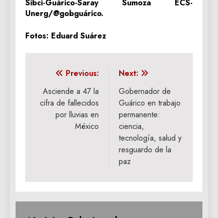
Sibci-Guárico-Saray Sumoza ECS-
Unerg/@gobguárico.
‎Fotos: Eduard Suárez
Navegación
Previous:
Next:
de
Asciende a 47 la
Gobernador de
cifra de fallecidos
Guárico en trabajo
entradas
por lluvias en
permanente:
México
ciencia,
tecnología, salud y
resguardo de la
paz