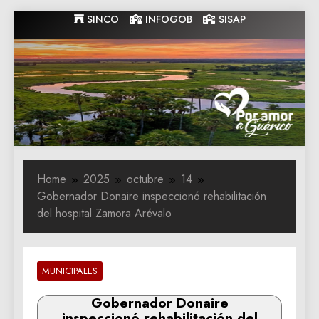
Skip
SINCO
INFOGOB
SISAP
to
content
Gobernacion
Gobernacion de Guarico
de Guarico
Home
2025
octubre
14
Gobernador Donaire inspeccionó rehabilitación
del hospital Zamora Arévalo
MUNICIPALES
Gobernador Donaire
inspeccionó rehabilitación del