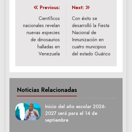
Navegación
Previous:
Next:
de
Científicos
Con éxito se
nacionales revelan
desarrolló la Fiesta
entradas
nuevas especies
Nacional de
de dinosaurios
Inmunización en
halladas en
cuatro municipios
Venezuela
del estado Guárico
Noticias Relacionadas
Inicio del año escolar 2026-
2027 será para el 14 de
septiembre