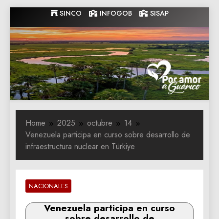
Skip
SINCO
INFOGOB
SISAP
to
content
Gobernacion
Gobernacion de Guarico
de Guarico
Home
2025
octubre
14
Venezuela participa en curso sobre desarrollo de
infraestructura nuclear en Türkiye
NACIONALES
Venezuela participa en curso
sobre desarrollo de