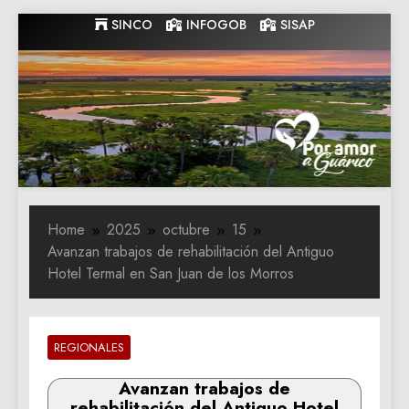
Skip
SINCO
INFOGOB
SISAP
to
content
Gobernacion
Gobernacion de Guarico
de Guarico
Home
2025
octubre
15
Avanzan trabajos de rehabilitación del Antiguo
Hotel Termal en San Juan de los Morros
REGIONALES
Avanzan trabajos de
rehabilitación del Antiguo Hotel