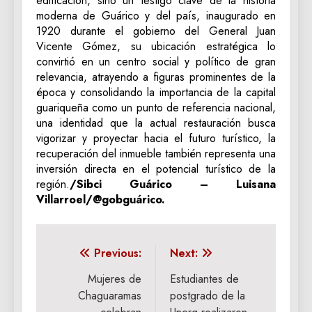
edificación, sino un testigo clave de la historia
moderna de Guárico y del país, inaugurado en
1920 durante el gobierno del General Juan
Vicente Gómez, su ubicación estratégica lo
convirtió en un centro social y político de gran
relevancia, atrayendo a figuras prominentes de la
época y consolidando la importancia de la capital
guariqueña como un punto de referencia nacional,
una identidad que la actual restauración busca
vigorizar y proyectar hacia el futuro turístico, la
recuperación del inmueble también representa una
inversión directa en el potencial turístico de la
región.
/Sibci Guárico – Luisana
Villarroel/@gobguárico.
Navegación
Previous:
Next:
de
Mujeres de
Estudiantes de
Chaguaramas
postgrado de la
entradas