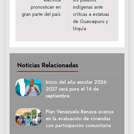
entradas
pronostican en
indígenas ante
gran parte del país
críticas a estatuas
de Guaicaipuro y
Urquía
Noticias Relacionadas
Inicio del año escolar 2026-
2027 será para el 14 de
septiembre
Plan Venezuela Renace avanza
en la evaluación de viviendas
con participación comunitaria