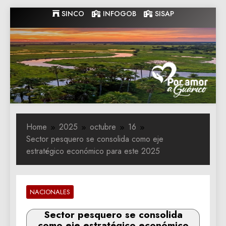
Skip
SINCO
INFOGOB
SISAP
to
content
Gobernacion
Gobernacion de Guarico
de Guarico
Home
2025
octubre
16
Sector pesquero se consolida como eje
estratégico económico para este 2025
NACIONALES
Sector pesquero se consolida
como eje estratégico económico