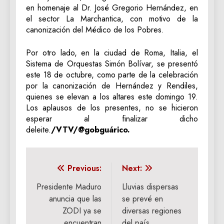
en homenaje al Dr. José Gregorio Hernández, en
el sector La Marchantica, con motivo de la
canonización del Médico de los Pobres.
Por otro lado, en la ciudad de Roma, Italia, el
Sistema de Orquestas Simón Bolívar, se presentó
este 18 de octubre, como parte de la celebración
por la canonización de Hernández y Rendiles,
quienes se elevan a los altares este domingo 19.
Los aplausos de los presentes, no se hicieron
esperar al finalizar dicho
deleite.
/VTV/@gobguárico.
Navegación
Previous:
Next:
de
Presidente Maduro
Lluvias dispersas
anuncia que las
se prevé en
entradas
ZODI ya se
diversas regiones
encuentran
del país