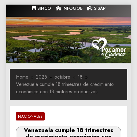
Skip
SINCO
INFOGOB
SISAP
to
content
Gobernacion
Gobernacion de Guarico
de Guarico
Home
2025
octubre
18
Venezuela cumple 18 trimestres de crecimiento
económico con 13 motores productivos
NACIONALES
Venezuela cumple 18 trimestres
de crecimiento económico con