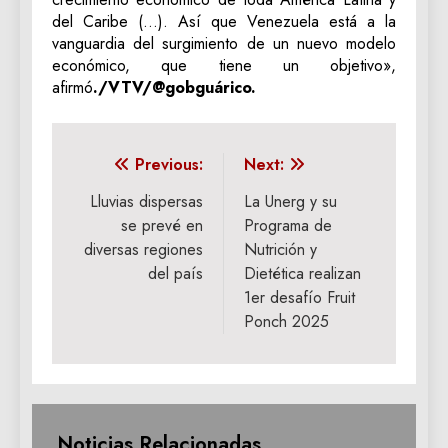
del Caribe (…). Así que Venezuela está a la
vanguardia del surgimiento de un nuevo modelo
económico, que tiene un objetivo»,
afirmó
./VTV/@gobguárico.
Navegación
Previous:
Next:
de
Lluvias dispersas
La Unerg y su
se prevé en
Programa de
entradas
diversas regiones
Nutrición y
del país
Dietética realizan
1er desafío Fruit
Ponch 2025
Noticias Relacionadas