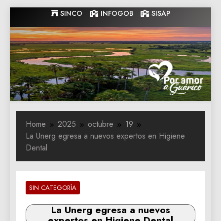
Skip
SINCO
INFOGOB
SISAP
to
content
Gobernacion
Gobernacion de Guarico
de Guarico
Home
2025
octubre
19
La Unerg egresa a nuevos expertos en Higiene
Dental
SIN CATEGORÍA
La Unerg egresa a nuevos
expertos en Higiene Dental