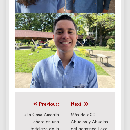
Navegación
Previous:
Next:
de
«La Casa Amarilla
Más de 500
ahora es una
Abuelos y Abuelas
entradas
fortaleza de la
del geriátrico Lazo