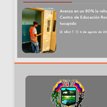
Avanza en un 80% la rehab
Centro de Educación Ros
tucupido
sibci 1
6 de agosto de 2