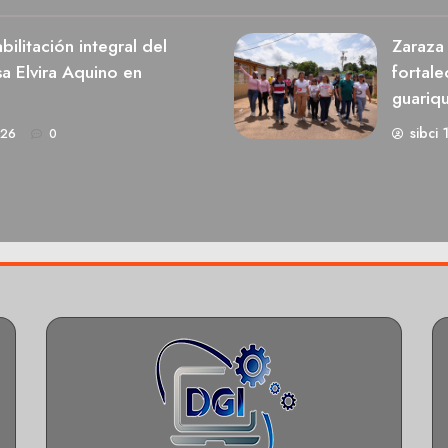
ilitación integral del
Zaraza 
a Elvira Aquino en
fortale
guariq
sibci 
026
0