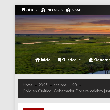
Skip
SINCO
INFOGOB
SISAP
to
content
Gobernacion de Guarico
Gobernacion de Guarico
Inicio
Guárico
Goberna
Home
2025
octubre
20
Júbilo en Guárico: Gobernador Donaire celebró ju