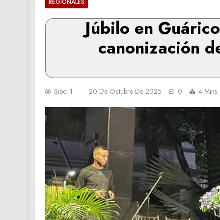
REGIONALES
Júbilo en Guáric
canonización d
Sibci 1
20 De Octubre De 2025
0
4 Mins