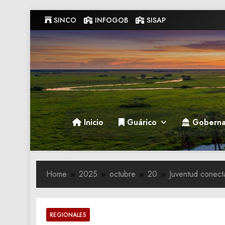
Skip
SINCO
INFOGOB
SISAP
to
content
Gobernacion de Guarico
Gobernacion de Guarico
Inicio
Guárico
Goberna
Home
2025
octubre
20
Juventud conecta
REGIONALES