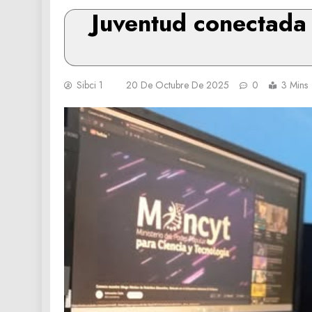
Juventud conectada c
Sibci 1
20 De Octubre De 2025
0
3 Mins