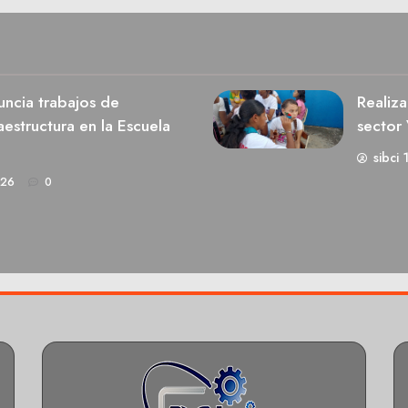
ncia trabajos de
Realiza
estructura en la Escuela
sector 
sibci 
026
0