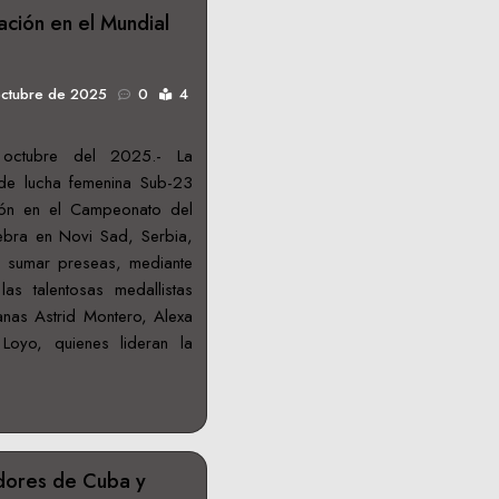
pación en el Mundial
octubre de 2025
0
4
octubre del 2025.- La
 de lucha femenina Sub-23
ción en el Campeonato del
bra en Novi Sad, Serbia,
 sumar preseas, mediante
s talentosas medallistas
anas Astrid Montero, Alexa
Loyo, quienes lideran la
ores de Cuba y