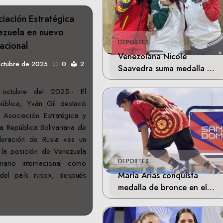
iación Estratégica
ezuela en nuevo
DEPORTES
acional
Venezolana Nicole
octubre de 2025
0
2
Saavedra suma medalla de
plata en la final de Tiro
octubre del 2025.- El
Deportivo
pública, Yván Gil destacó
Asociación Estratégica y
a República Bolivariana de
deración de Rusia «es un
 la posición de Venezuela
DEPORTES
ario internacional como
María Arias conquista
 del país ruso», después
medalla de bronce en el
skateboarding de los
Juegos Centroamericanos