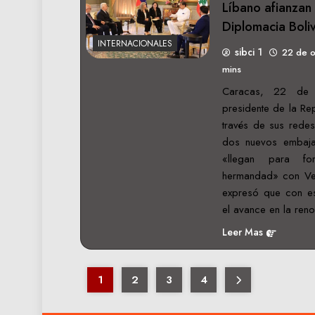
Líbano afianzan
Diplomacia Boli
INTERNACIONALES
sibci 1
22 de 
mins
Caracas, 22 de 
presidente de la Re
través de sus redes
dos nuevos embaj
«llegan para fo
hermandad» con Ven
expresó que con es
el avance en la re
Leer Mas
1
2
3
4