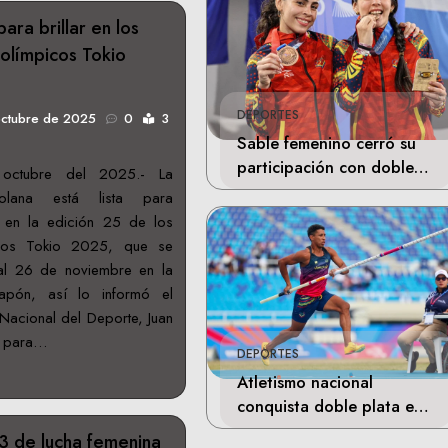
para brillar en los
olímpicos Tokio
DEPORTES
octubre de 2025
0
3
Sable femenino cerró su
participación con doble
octubre del 2025.- La
bronce en Santo Domingo
zolana está lista para
s en la edición 25 de los
icos Tokio 2025, que se
al 26 de noviembre en la
apón, así lo informó el
o Nacional del Deporte, Juan
ta para…
DEPORTES
Atletismo nacional
conquista doble plata en
Santo Domingo
3 de lucha femenina