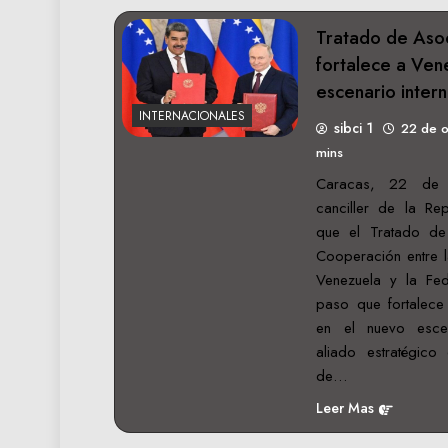
Tratado de Asoc
fortalece a Ven
escenario intern
INTERNACIONALES
sibci 1
22 de 
mins
Caracas, 22 de 
canciller de la Re
que el Tratado de 
Cooperación entre l
Venezuela y la Fe
paso que fortalece
en el nuevo escen
aliado estratégico
de…
Leer Mas