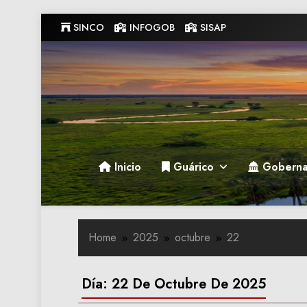
Skip
SINCO
INFOGOB
SISAP
to
content
Gobernacion de Guarico
Gobernacion de Guarico
Inicio
Guárico
Goberna
Home
2025
octubre
22
Día:
22 De Octubre De 2025