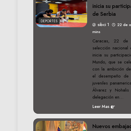
inicia su partici
de Serbia
DEPORTES
sibci 1
22 de 
mins
Caracas, 22 de 
selección nacional
inicia su participa
Mundo, que se cele
con la ambición de
el desempeño de la
juveniles panameric
Álvarez y Nohalis 
delegación en…
Leer Mas
Nuevos embajad