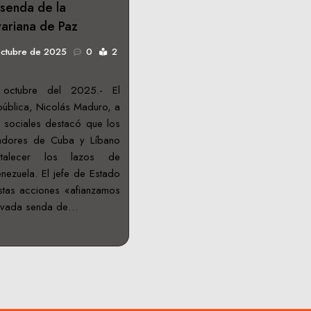
 senda de la
variana de Paz
octubre de 2025
0
2
octubre del 2025.- El
pública, Nicolás Maduro, a
 sociales destacó que los
adores de Cuba y Líbano
rtalecer los lazos de
ezuela. El jefe de Estado
tas acciones «afianzamos
novada senda de…