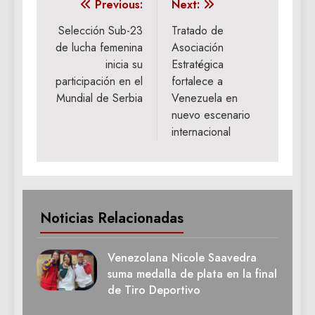
Navegación
Previous:
Next:
de
Selección Sub-23
Tratado de
de lucha femenina
Asociación
entradas
inicia su
Estratégica
participación en el
fortalece a
Mundial de Serbia
Venezuela en
nuevo escenario
internacional
Noticias Relacionadas
Venezolana Nicole Saavedra
suma medalla de plata en la final
de Tiro Deportivo