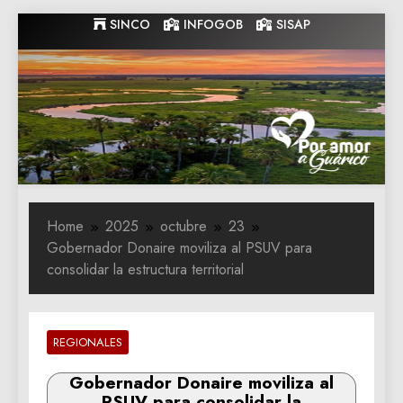
Skip
SINCO
INFOGOB
SISAP
to
content
Gobernacion
Gobernacion de Guarico
de Guarico
Home
2025
octubre
23
Gobernador Donaire moviliza al PSUV para
consolidar la estructura territorial
REGIONALES
Gobernador Donaire moviliza al
PSUV para consolidar la