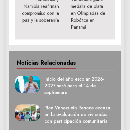
de
Namibia reafirman
medalla de plata
entradas
compromiso con la
en Olimpiadas de
paz y la soberanía
Robótica en
Panamá
Noticias Relacionadas
Inicio del año escolar 2026-
2027 será para el 14 de
septiembre
Plan Venezuela Renace avanza
en la evaluación de viviendas
con participación comunitaria