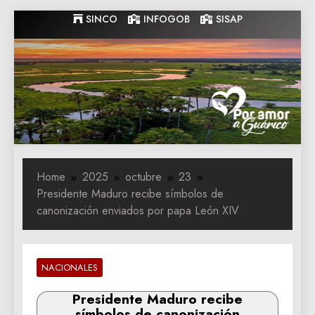
Skip
SINCO
INFOGOB
SISAP
to
content
Gobernacion
Gobernacion de Guarico
de Guarico
Home
2025
octubre
23
Presidente Maduro recibe símbolos de
canonización enviados por papa León XIV
NACIONALES
Presidente Maduro recibe
símbolos de canonización