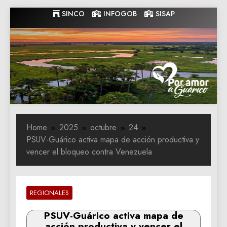
Skip
SINCO
INFOGOB
SISAP
to
content
Gobernacion
Gobernacion de Guarico
de Guarico
Home
2025
octubre
24
‎PSUV-Guárico activa mapa de acción productiva y
vencer el bloqueo contra Venezuela
REGIONALES
‎PSUV-Guárico activa mapa de
acción productiva y vencer el